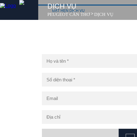
DỊCH VỤ
ĐẶT HẸN DỊCH VỤ
>
PEUGEOT CẦN THƠ
DỊCH VỤ
SẢN PHẨM
MUA XE
DỊCH VỤ
GIỚI THIỆU
SẢN PHẨM
TIN TỨC
LIÊN HỆ
CHÍNH SÁCH
MUA XE
DỊCH VỤ
GIỚI THIỆU
TIN TỨC
LIÊN HỆ
CHÍNH SÁCH
TUYỂN DỤNG