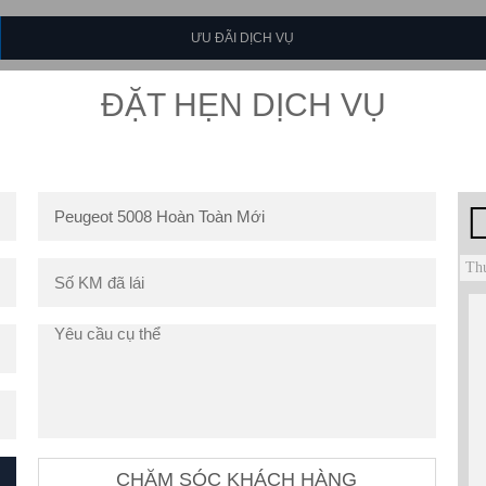
ƯU ĐÃI DỊCH VỤ
ĐẶT HẸN DỊCH VỤ
Th
CHĂM SÓC KHÁCH HÀNG