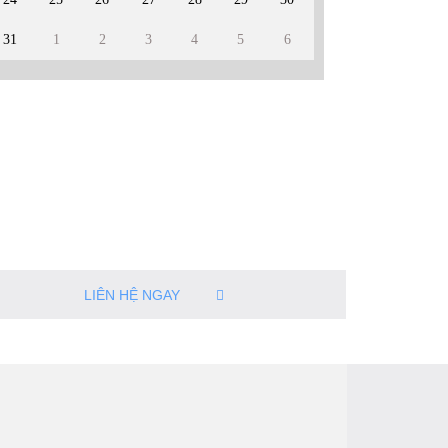
31
1
2
3
4
5
6
LIÊN HỆ NGAY