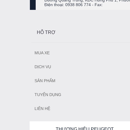
Đường Quang Trung, KDC Hưng Phú 1, Phườn
Điện thoại: 0938 806 774 - Fax:
HỖ TRỢ
MUA XE
DỊCH VỤ
SẢN PHẨM
TUYỂN DỤNG
LIÊN HỆ
THƯƠNG HIỆU PEUGEOT