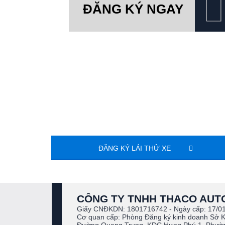
ĐĂNG KÝ NGAY
CHĂM SÓC KHÁCH HÀNG
0938 806 774
ĐĂNG KÝ LÁI THỬ XE
CÔNG TY TNHH THACO AUT
Giấy CNĐKDN: 1801716742 - Ngày cấp: 17/0
Cơ quan cấp: Phòng Đăng ký kinh doanh Sở 