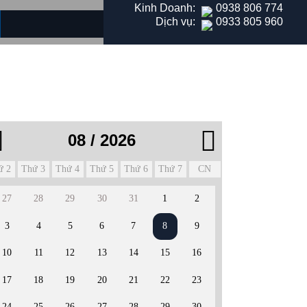
Kinh Doanh:
0938 806 774
Dịch vụ:
0933 805 960
THÔNG TIN DỊCH VỤ


08 / 2026
ứ 2
Thứ 3
Thứ 4
Thứ 5
Thứ 6
Thứ 7
CN
27
28
29
30
31
1
2
3
4
5
6
7
8
9
10
11
12
13
14
15
16
17
18
19
20
21
22
23
24
25
26
27
28
29
30