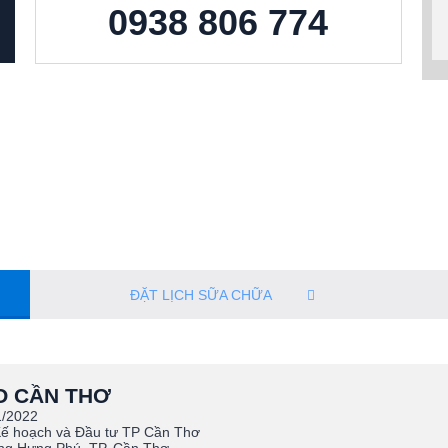
0938 806 774
ĐẶT LỊCH SỮA CHỮA
O CẦN THƠ
1/2022
Kế hoạch và Đầu tư TP Cần Thơ